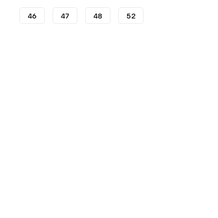
46
47
48
52
Botas de fútbol
Botas de fútbol adidas
adidas F50