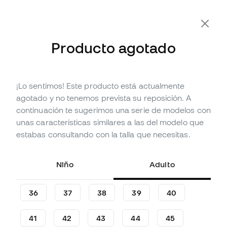
-10% Extra con Cupón FLDAY10
Producto agotado
¡Lo sentimos! Este producto está actualmente
Agotado
Hasta
225
Member Points
agotado y no tenemos prevista su reposición. A
Bota adidas F50 League LL
continuación te sugerimos una serie de modelos con
FG/MG
unas características similares a las del modelo que
estabas consultando con la talla que necesitas.
(
54
)
74
,
99
€
99
,
99
€
Niño
Adulto
-25%
Te ahorras
25,00 €
36
37
38
39
40
41
42
43
44
45