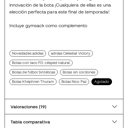
innovación de la bota ¡Cualquiera de ellas es una
elección perfecta para este final de temporada!
Incluye gymsack como complemento
Novedades adidas
adidas Celestial Victory
Botas con taco FG: césped natural
Botas de fútbol Sintéticas
Botas sin cordones
Botas Khéphren Thuram
Botas Nico Paz
Agotado
Valoraciones (19)
Tabla comparativa