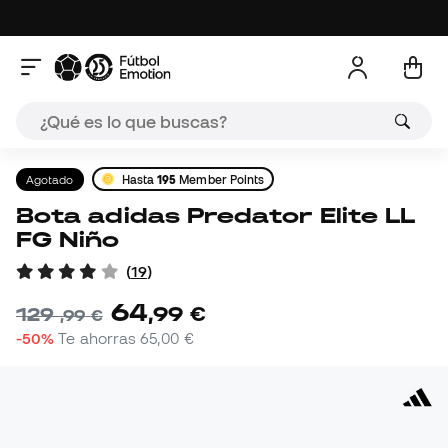
Agotado
Hasta
195
Member Points
Bota adidas Predator Elite LL
FG Niño
(
19
)
64
,
99
€
129
,
99
€
-50%
Te ahorras
65,00 €