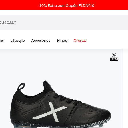
-10% Extra con Cupón FLDAY10
ns
Lifestyle
Accesorios
Niños
Ofertas