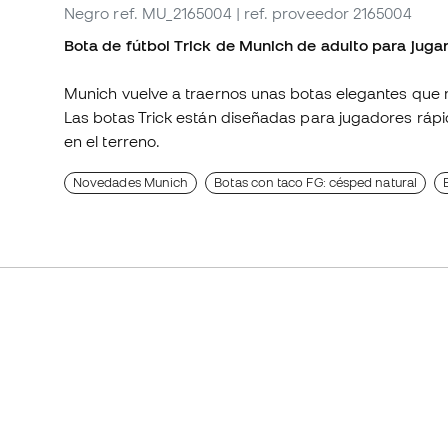
Negro
ref. MU_2165004
| ref. proveedor 2165004
Bota de fútbol Trick de Munich de adulto para juga
Munich vuelve a traernos unas botas elegantes que m
Las botas Trick están diseñadas para jugadores ráp
en el terreno.
Novedades Munich
Botas con taco FG: césped natural