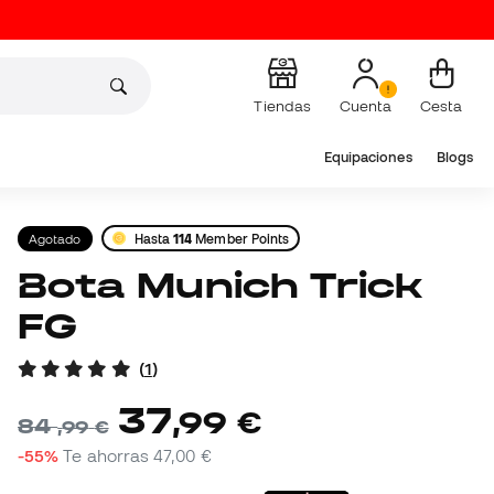
Tiendas
Cuenta
Cesta
Equipaciones
Blogs
Agotado
Hasta
114
Member Points
Bota Munich Trick
FG
(
1
)
37
,
99
€
84
,
99
€
-55%
Te ahorras
47,00 €