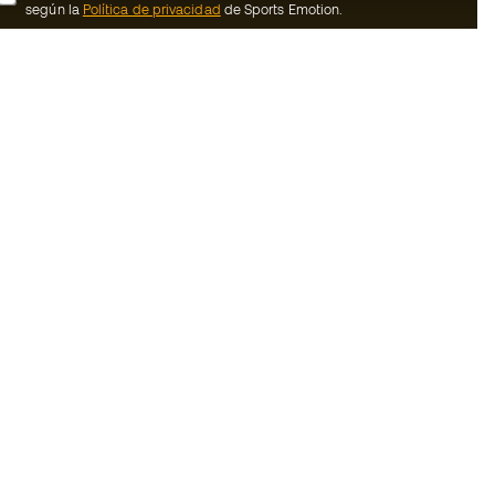
según la
Política de privacidad
de Sports Emotion.
ion
#BeTheBest
member
En Sports Emotion fomentamos una cultura
de vida deportiva orientada a lograr la
nosotros
felicidad completa del deportista, gracias
al ecosistema creado por la
generales de
especialización de cada una de las
marcas que forman parte del grupo.
ookies
Ver todas las tiendas
rivacidad
Basketball Emotion
Running Emotion