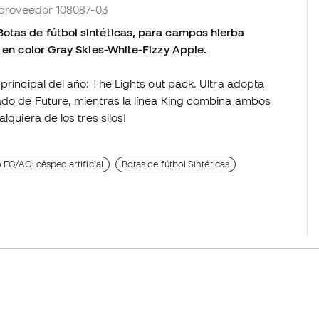
. proveedor 108087-03
Botas de fútbol sintéticas, para campos hierba
e en color Gray Skies-White-Fizzy Apple.
principal del año: The Lights out pack. Ultra adopta
ado de Future, mientras la línea King combina ambos
lquiera de los tres silos!
 FG/AG: césped artificial
Botas de fútbol Sintéticas