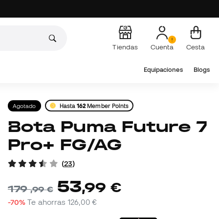
Tiendas
Cuenta
Cesta
Equipaciones
Blogs
Agotado
Hasta
162
Member Points
Bota Puma Future 7
Pro+ FG/AG
(
23
)
53
,
99
€
179
,
99
€
-70%
Te ahorras
126,00 €