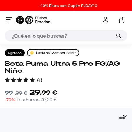
-10% Extra con Cupón FLDAY10
Agotado
Hasta
90
Member Points
Bota Puma Ultra 5 Pro FG/AG
Niño
(
1
)
29
,
99
€
99
,
99
€
-70%
Te ahorras
70,00 €