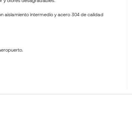
or y olores desagradables.
n aislamiento intermedio y acero 304 de calidad
aeropuerto.