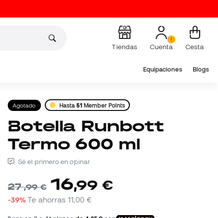
Tiendas
Cuenta
Cesta
Equipaciones
Blogs
Agotado
Hasta
51
Member Points
Botella Runbott
Termo 600 ml
Sé el primero en opinar
16
,
99
€
27
,
99
€
-39%
Te ahorras
11,00 €