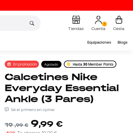
Tiendas
Cuenta
Cesta
Equipaciones
Blogs
En promoción
Agotado
Hasta
30
Member Points
Calcetines Nike
Everyday Essential
Ankle (3 Pares)
Sé el primero en opinar
9
,
99
€
19
,
99
€
-50%
Te ahorras
10,00 €