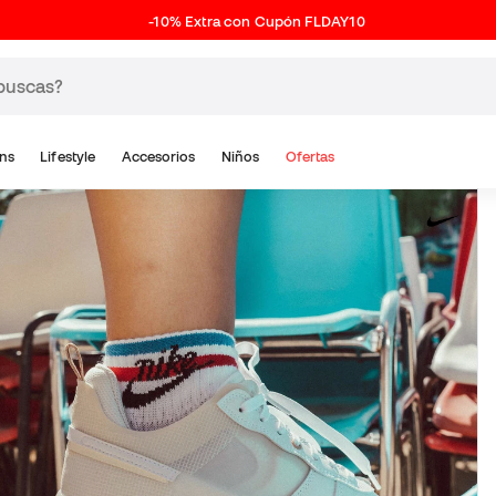
-10% Extra con Cupón FLDAY10
ns
Lifestyle
Accesorios
Niños
Ofertas