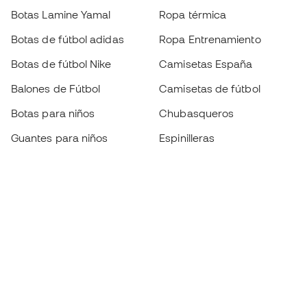
Botas Lamine Yamal
Ropa térmica
Botas de fútbol adidas
Ropa Entrenamiento
Botas de fútbol Nike
Camisetas España
Balones de Fútbol
Camisetas de fútbol
Botas para niños
Chubasqueros
Guantes para niños
Espinilleras
Zapatillas para niños
Ropa de portero
Ropa para niños
Black Friday
Guantes de portero
Conviértete en
Member
ahora