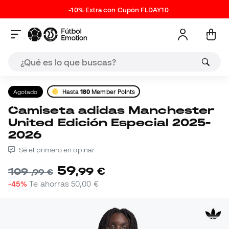
-10% Extra con Cupón FLDAY10
Agotado
Hasta
180
Member Points
Camiseta adidas Manchester
United Edición Especial 2025-
2026
Sé el primero en opinar
59
,
99
€
109
,
99
€
-45%
Te ahorras
50,00 €