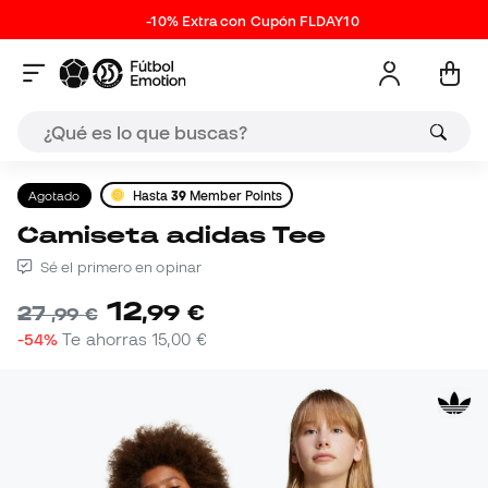
-10% Extra con Cupón FLDAY10
Agotado
Hasta
39
Member Points
Camiseta adidas Tee
Sé el primero en opinar
12
,
99
€
27
,
99
€
-54%
Te ahorras
15,00 €