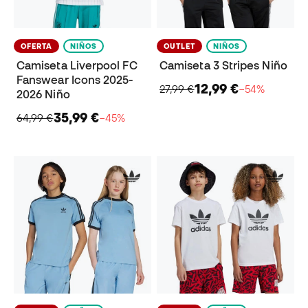
OFERTA
NIÑOS
OUTLET
NIÑOS
Camiseta Liverpool FC
Camiseta 3 Stripes Niño
Fanswear Icons 2025-
12,99 €
27,99 €
−54%
2026 Niño
35,99 €
64,99 €
−45%