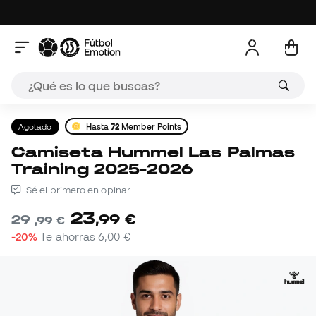
Agotado
Hasta
72
Member Points
Camiseta Hummel Las Palmas
Training 2025-2026
Sé el primero en opinar
23
,
99
€
29
,
99
€
-20%
Te ahorras
6,00 €