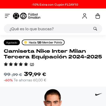
-10% Extra con Cupón FLDAY10
Agotado
Hasta
120
Member Points
Camiseta Nike Inter Milan
Tercera Equipación 2024-2025
(
2
)
39
,
99
€
99
,
99
€
-60%
Te ahorras
60,00 €