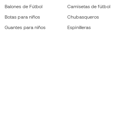
Balones de Fútbol
Camisetas de fútbol
Botas para niños
Chubasqueros
Guantes para niños
Espinilleras
Zapatillas para niños
Ropa de portero
Ropa para niños
Black Friday
Guantes de portero
Conviértete en
Member
ahora
Acumula puntos y ahorra en tus compras
Acceso prioritario a productos exclusivos
Únete a más de medio millón de miembros