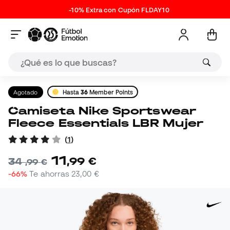
-10% Extra con Cupón FLDAY10
Agotado
Hasta
36
Member Points
Camiseta Nike Sportswear
Fleece Essentials LBR Mujer
(
1
)
11
,
99
€
34
,
99
€
-66%
Te ahorras
23,00 €