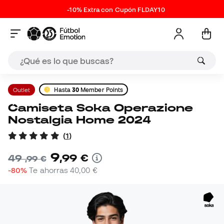
-10% Extra con Cupón FLDAY10
Outlet
Hasta
30
Member Points
Camiseta Soka Operazione
Nostalgia Home 2024
(
1
)
9
,
99
€
49
,
99
€
-80%
Te ahorras
40,00 €