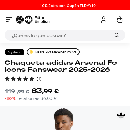
-10% Extra con Cupón FLDAY10
Agotado
Hasta
252
Member Points
Chaqueta adidas Arsenal Fc
Icons Fanswear 2025-2026
(
1
)
83
,
99
€
119
,
99
€
-30%
Te ahorras
36,00 €