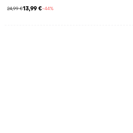
13,99 €
24,99 €
−44%