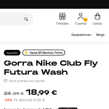
Tiendas
Cuenta
Cesta
Equipaciones
Blogs
Agotado
Hasta
57
Member Points
Gorra Nike Club Fly
Futura Wash
Sé el primero en opinar
18
,
99
€
24
,
99
€
-24%
Te ahorras
6,00 €