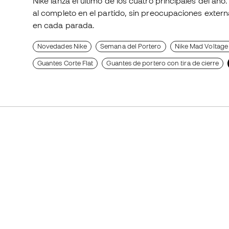
Nike lanza el último de los cuatro principales del año
al completo en el partido, sin preocupaciones exter
en cada parada.
Novedades Nike
Semana del Portero
Nike Mad Voltage
Guantes Corte Flat
Guantes de portero con tira de cierre