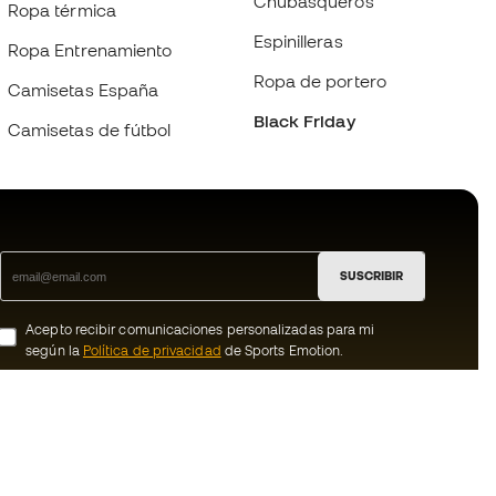
Chubasqueros
Ropa térmica
Espinilleras
Ropa Entrenamiento
Ropa de portero
Camisetas España
Black Friday
Camisetas de fútbol
SUSCRIBIR
Acepto recibir comunicaciones personalizadas para mi
según la
Política de privacidad
de Sports Emotion.
ion
#BeTheBest