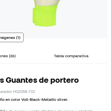
mágenes (1)
ones (26)
Tabla comparativa
os Guantes de portero
roveedor HQ0258-702
 en color Volt-Black-Metallic silver.