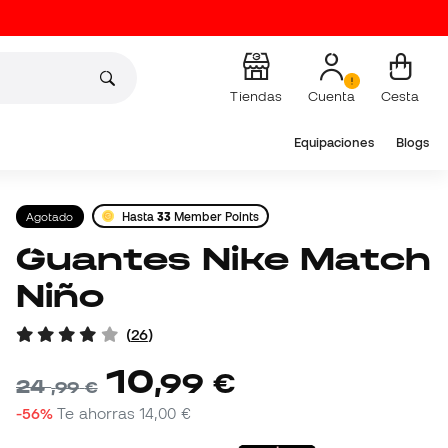
Tiendas
Cuenta
Cesta
Equipaciones
Blogs
Agotado
Hasta
33
Member Points
Guantes Nike Match
Niño
(
26
)
10
,
99
€
24
,
99
€
-56%
Te ahorras
14,00 €