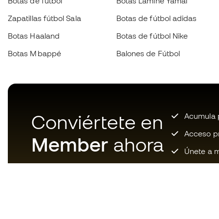
Botas de fútbol
Botas Lamine Yamal
Zapatillas fútbol Sala
Botas de fútbol adidas
Botas Haaland
Botas de fútbol Nike
Botas Mbappé
Balones de Fútbol
Conviértete en
Acumula p
Acceso pri
Member
ahora
Únete a m
Descarga ahora la app de los