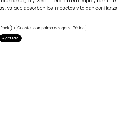
. Tiñe de negro y verde eléctrico el campo y céntrate
nas, ya que absorben los impactos y te dan confianza
 Pack
Guantes con palma de agarre Básico
Agotado