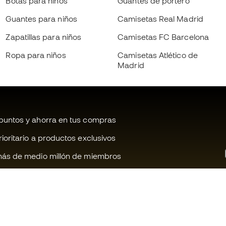
Botas para niños
Guantes de portero
Guantes para niños
Camisetas Real Madrid
Zapatillas para niños
Camisetas FC Barcelona
Ropa para niños
Camisetas Atlético de
Madrid
untos y ahorra en tus compras
oritario a productos exclusivos
ás de medio millón de miembros
¿Te ayudamos?
Fútbol Emot