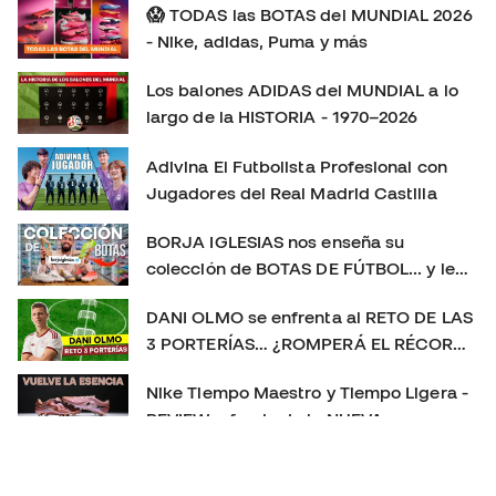
perderte más playtests, comparativas y reviews de las
😱 TODAS las BOTAS del MUNDIAL 2026
últimas botas de fútbol: Instagram:
- Nike, adidas, Puma y más
https://www.instagram.com/futbolemotion TikTok:
Los balones ADIDAS del MUNDIAL a lo
https://www.tiktok.com/@futbolemotion X:
largo de la HISTORIA - 1970–2026
https://x.com/futbolemotion #Mercurial #NikeFootball
#MercurialVapor #MercurialSuperfly #BotasDeFútbol
Adivina El Futbolista Profesional con
#Playtest #Review #futbolemotion #botasdefutbol
Jugadores del Real Madrid Castilla
#futbol #nikemercurial soloporteros_portada_es _es
BORJA IGLESIAS nos enseña su
colección de BOTAS DE FÚTBOL... y le
sorprendemos con un REGALO 🎁
DANI OLMO se enfrenta al RETO DE LAS
3 PORTERÍAS… ¿ROMPERÁ EL RÉCORD?
😱
Nike Tiempo Maestro y Tiempo Ligera -
REVIEW a fondo de la NUEVA
GENERACIÓN 👀
Las MEJORES BOTAS de fútbol de 2025
👑 | La más usada, la más vendida y el