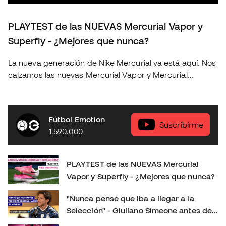
PLAYTEST de las NUEVAS Mercurial Vapor y
Superfly - ¿Mejores que nunca?
La nueva generación de Nike Mercurial ya está aquí. Nos
calzamos las nuevas Mercurial Vapor y Mercurial
Superfly para ponerlas a prueba sobre el terreno de
juego y descubrir si realmente suponen un salto
respecto a la generación anterior. En este playtest
Fútbol Emotion
analizamos: 👟 Ajuste y comodidad. ⚽ Sensaciones con
Suscribírme
1.590.000
el balón. 🚀 Tracción, aceleración y cambios de ritmo. 🔍
Todas las novedades de esta nueva generación. 🤔
¿Merecen la pena? ¿Cuál elegir: Vapor o Superfly?
PLAYTEST de las NUEVAS Mercurial
Déjanos en los comentarios tu opinión: ¿Eres más de
Vapor y Superfly - ¿Mejores que nunca?
Mercurial Vapor o de Mercurial Superfly? 👇 Consíguelas
aquí:
"Nunca pensé que iba a llegar a la
https://www.futbolemotion.com/es/categoria/botas-de-
Selección" - Giuliano Simeone antes de
futbol/nike/linea-mercurial-velocidad Síguenos para no
su primer Mundial