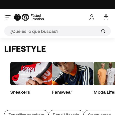
LIFESTYLE
Sneakers
Fanswear
Moda Life
Zapatillas sneakers
Ropa Lifestyle
Complementos