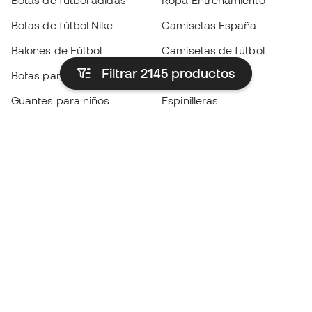
Botas de fútbol adidas
Ropa Entrenamiento
Botas de fútbol Nike
Camisetas España
Balones de Fútbol
Camisetas de fútbol
Filtrar 2145
productos
Botas para niños
Chubasqueros
Guantes para niños
Espinilleras
Zapatillas para niños
Ropa de portero
Ropa para niños
Black Friday
Guantes de portero
Conviértete en
Member
ahora
Acumula puntos y ahorra en tus compras