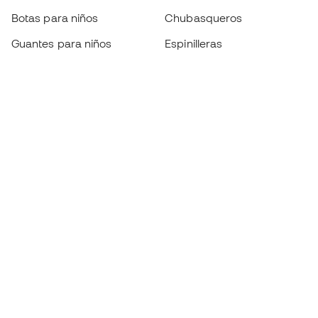
Botas para niños
Chubasqueros
Guantes para niños
Espinilleras
Zapatillas para niños
Ropa de portero
Ropa para niños
Black Friday
Guantes de portero
Conviértete en
Member
ahora
Acumula puntos y ahorra en tus compras
Acceso prioritario a productos exclusivos
Únete a más de medio millón de miembros