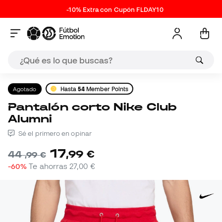
-10% Extra con Cupón FLDAY10
Agotado
Hasta
54
Member Points
Pantalón corto Nike Club
Alumni
Sé el primero en opinar
17
,
99
€
44
,
99
€
-60%
Te ahorras
27,00 €