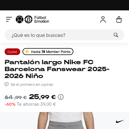
Outlet
Hasta
78
Member Points
Pantalón largo Nike FC
Barcelona Fanswear 2025-
2026 Niño
Sé el primero en opinar
25
,
99
€
64
,
99
€
-60%
Te ahorras
39,00 €