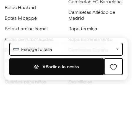
Camisetas FC Barcelona
Botas Haaland
Camisetas Atlético de
Botas Mbappé
Madrid
Botas Lamine Yamal
Ropa térmica
Botas de fútbol adidas
Ropa Entrenamiento
Escoge tu talla
Botas de fútbol Nike
Camisetas España
Balones de Fútbol
Camisetas de fútbol
Añadir a la cesta
Botas para niños
Chubasqueros
Guantes para niños
Espinilleras
Zapatillas para niños
Ropa de portero
Ropa para niños
Black Friday
Guantes de portero