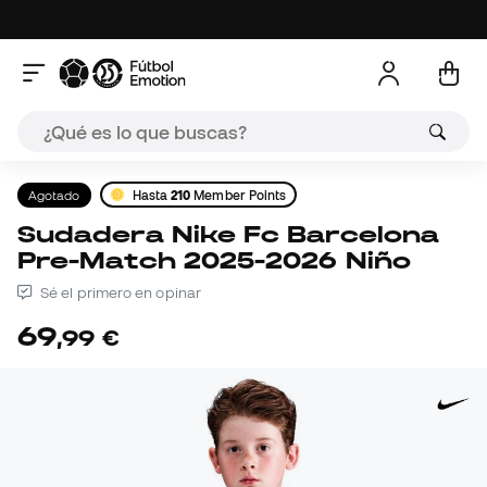
Agotado
Hasta
210
Member Points
Sudadera Nike Fc Barcelona
Pre-Match 2025-2026 Niño
Sé el primero en opinar
69
,
99
€