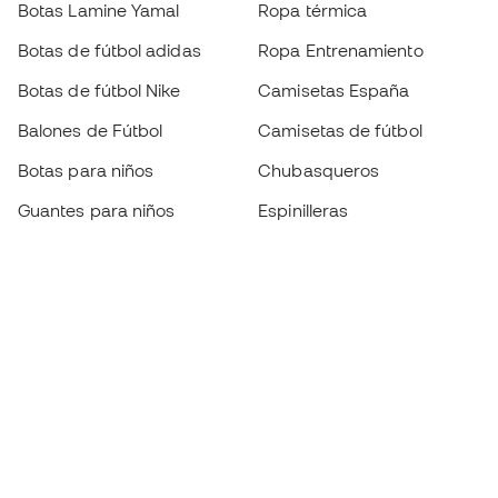
Botas Lamine Yamal
Ropa térmica
Botas de fútbol adidas
Ropa Entrenamiento
Botas de fútbol Nike
Camisetas España
Balones de Fútbol
Camisetas de fútbol
Botas para niños
Chubasqueros
Guantes para niños
Espinilleras
Zapatillas para niños
Ropa de portero
Ropa para niños
Black Friday
Guantes de portero
Conviértete en
Member
ahora