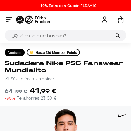
-10% Extra con Cupón FLDAY10
Agotado
Hasta
126
Member Points
Sudadera Nike PSG Fanswear
Mundialito
Sé el primero en opinar
41
,
99
€
64
,
99
€
-35%
Te ahorras
23,00 €