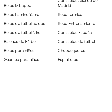
Camisetas Atlético de
Botas Mbappé
Madrid
Botas Lamine Yamal
Ropa térmica
Botas de fútbol adidas
Ropa Entrenamiento
Botas de fútbol Nike
Camisetas España
Balones de Fútbol
Camisetas de fútbol
Botas para niños
Chubasqueros
Guantes para niños
Espinilleras
Zapatillas para niños
Ropa de portero
Ropa para niños
Black Friday
Guantes de portero
Conviértete en