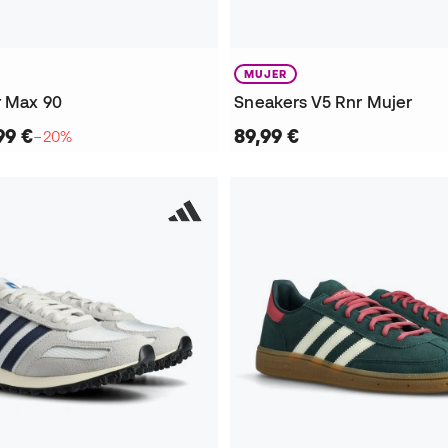
MUJER
r Max 90
Sneakers V5 Rnr Mujer
99 €
89,99 €
−20%