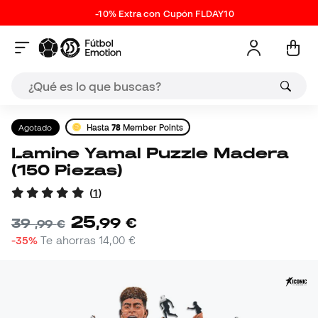
-10% Extra con Cupón FLDAY10
Agotado
Hasta
78
Member Points
Lamine Yamal Puzzle Madera
(150 Piezas)
(
1
)
25
,
99
€
39
,
99
€
-35%
Te ahorras
14,00 €