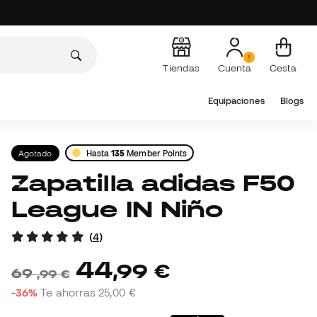
Tiendas
Cuenta
Cesta
Equipaciones
Blogs
Agotado
Hasta
135
Member Points
Zapatilla adidas F50
League IN Niño
(
4
)
44
,
99
€
69
,
99
€
-36%
Te ahorras
25,00 €