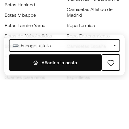
Botas Haaland
Camisetas Atlético de
Botas Mbappé
Madrid
Botas Lamine Yamal
Ropa térmica
Botas de fútbol adidas
Ropa Entrenamiento
Escoge tu talla
Botas de fútbol Nike
Camisetas España
Balones de Fútbol
Camisetas de fútbol
Añadir a la cesta
Botas para niños
Chubasqueros
Guantes para niños
Espinilleras
Zapatillas para niños
Ropa de portero
Ropa para niños
Black Friday
Guantes de portero