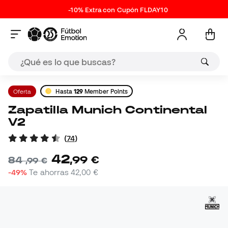
-10% Extra con Cupón FLDAY10
Oferta
Hasta
129
Member Points
Zapatilla Munich Continental
V2
(
74
)
42
,
99
€
84
,
99
€
-49%
Te ahorras
42,00 €