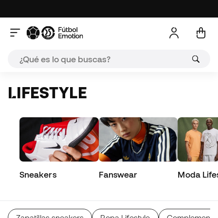
LIFESTYLE
Sneakers
Fanswear
Moda Life
Zapatillas sneakers
Ropa Lifestyle
Complementos