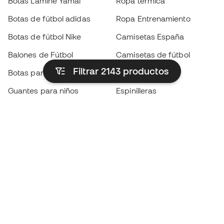
Botas Lamine Yamal
Ropa térmica
Botas de fútbol adidas
Ropa Entrenamiento
Botas de fútbol Nike
Camisetas España
Balones de Fútbol
Camisetas de fútbol
Filtrar 2143
productos
Botas para niños
Chubasqueros
Guantes para niños
Espinilleras
Zapatillas para niños
Ropa de portero
Ropa para niños
Black Friday
Guantes de portero
Conviértete en
Member
ahora