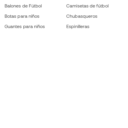
Balones de Fútbol
Camisetas de fútbol
Botas para niños
Chubasqueros
Guantes para niños
Espinilleras
Zapatillas para niños
Ropa de portero
Ropa para niños
Black Friday
Guantes de portero
Conviértete en
Member
ahora
Acumula puntos y ahorra en tus compras
Acceso prioritario a productos exclusivos
Únete a más de medio millón de miembros