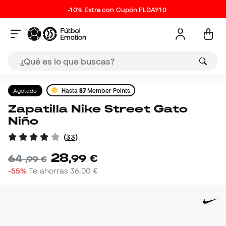
-10% Extra con Cupón FLDAY10
Agotado
Hasta
87
Member Points
Zapatilla Nike Street Gato
Niño
(
33
)
28
,
99
€
64
,
99
€
-55%
Te ahorras
36,00 €