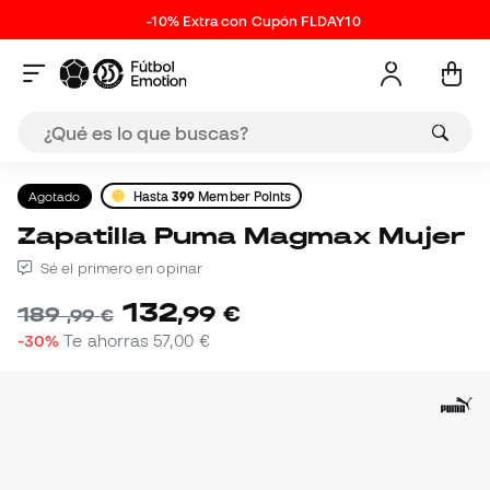
-10% Extra con Cupón FLDAY10
Agotado
Hasta
399
Member Points
Zapatilla Puma Magmax Mujer
Sé el primero en opinar
132
,
99
€
189
,
99
€
-30%
Te ahorras
57,00 €