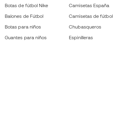
Botas de fútbol Nike
Camisetas España
Balones de Fútbol
Camisetas de fútbol
Botas para niños
Chubasqueros
Guantes para niños
Espinilleras
Zapatillas para niños
Ropa de portero
Ropa para niños
Black Friday
Guantes de portero
Conviértete en
Member
ahora
Acumula puntos y ahorra en tus compras
Acceso prioritario a productos exclusivos