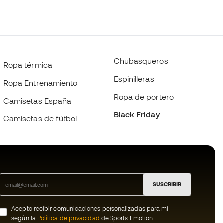
Chubasqueros
Ropa térmica
Espinilleras
Ropa Entrenamiento
Ropa de portero
Camisetas España
Black Friday
Camisetas de fútbol
SUSCRIBIR
Acepto recibir comunicaciones personalizadas para mi
según la
Política de privacidad
de Sports Emotion.