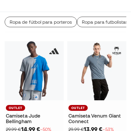
Ropa de fútbol para porteros
Ropa para futbolistas
OUTLET
OUTLET
Camiseta Jude
Camiseta Venum Giant
Bellingham
Connect
14,99 €
13,99 €
29,99 €
−50%
29,99 €
−53%