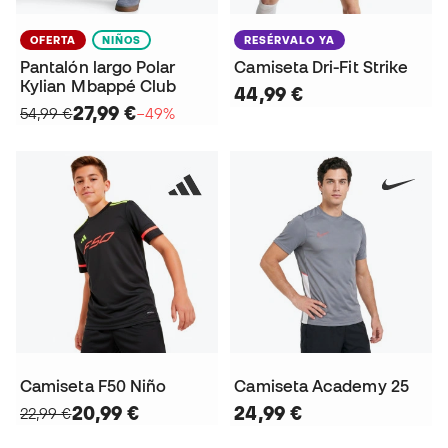
OFERTA
NIÑOS
RESÉRVALO YA
Pantalón largo Polar
Camiseta Dri-Fit Strike
Kylian Mbappé Club
44,99 €
27,99 €
54,99 €
−49%
Camiseta F50 Niño
Camiseta Academy 25
20,99 €
24,99 €
22,99 €