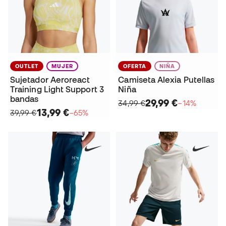
OUTLET
MUJER
OFERTA
NIÑA
Sujetador Aeroreact
Camiseta Alexia Putellas
Training Light Support 3
Niña
bandas
29,99 €
34,99 €
−14%
13,99 €
39,99 €
−65%