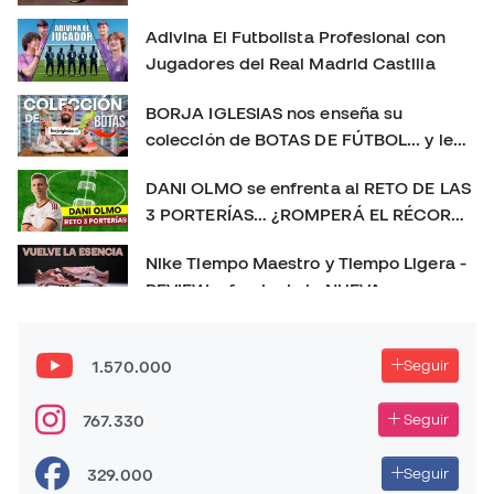
#MercurialVapor #MercurialSuperfly #BotasDeFútbol
Adivina El Futbolista Profesional con
#Playtest #Review #futbolemotion #botasdefutbol
Jugadores del Real Madrid Castilla
#futbol #nikemercurial soloporteros_portada_es _es
BORJA IGLESIAS nos enseña su
colección de BOTAS DE FÚTBOL... y le
sorprendemos con un REGALO 🎁
DANI OLMO se enfrenta al RETO DE LAS
3 PORTERÍAS… ¿ROMPERÁ EL RÉCORD?
😱
Nike Tiempo Maestro y Tiempo Ligera -
REVIEW a fondo de la NUEVA
GENERACIÓN 👀
Las MEJORES BOTAS de fútbol de 2025
👑 | La más usada, la más vendida y el
1.570.000
Seguir
TOP 3 definitivo
PLAYTEST nuevas PREDATOR FT. 26 - NUEVO CAMBIO
767.330
Seguir
DE GENERACIÓN!
329.000
Seguir