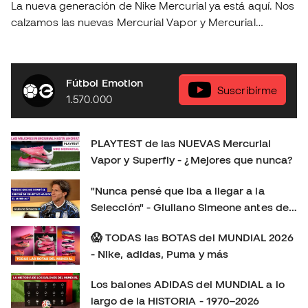
La nueva generación de Nike Mercurial ya está aquí. Nos
calzamos las nuevas Mercurial Vapor y Mercurial
Superfly para ponerlas a prueba sobre el terreno de
juego y descubrir si realmente suponen un salto
respecto a la generación anterior. En este playtest
Fútbol Emotion
analizamos: 👟 Ajuste y comodidad. ⚽ Sensaciones con
Suscribírme
1.570.000
el balón. 🚀 Tracción, aceleración y cambios de ritmo. 🔍
Todas las novedades de esta nueva generación. 🤔
¿Merecen la pena? ¿Cuál elegir: Vapor o Superfly?
PLAYTEST de las NUEVAS Mercurial
Déjanos en los comentarios tu opinión: ¿Eres más de
Vapor y Superfly - ¿Mejores que nunca?
Mercurial Vapor o de Mercurial Superfly? 👇 Consíguelas
aquí:
"Nunca pensé que iba a llegar a la
https://www.futbolemotion.com/es/categoria/botas-de-
Selección" - Giuliano Simeone antes de
futbol/nike/linea-mercurial-velocidad Síguenos para no
su primer Mundial
perderte más playtests, comparativas y reviews de las
😱 TODAS las BOTAS del MUNDIAL 2026
últimas botas de fútbol: Instagram:
- Nike, adidas, Puma y más
https://www.instagram.com/futbolemotion TikTok:
Los balones ADIDAS del MUNDIAL a lo
https://www.tiktok.com/@futbolemotion X:
largo de la HISTORIA - 1970–2026
https://x.com/futbolemotion #Mercurial #NikeFootball