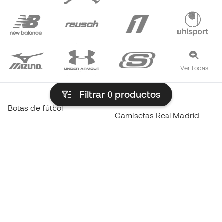
Ver todas
Filtrar 0
productos
Botas de fútbol
Camisetas Real Madrid
Zapatillas fútbol Sala
Camisetas FC Barcelona
Botas Haaland
Camisetas Atlético de
Botas Mbappé
Madrid
Botas Lamine Yamal
Ropa térmica
Botas de fútbol adidas
Ropa Entrenamiento
Botas de fútbol Nike
Camisetas España