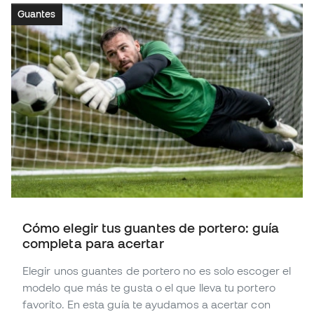
Guantes
Cómo elegir tus guantes de portero: guía
completa para acertar
Elegir unos guantes de portero no es solo escoger el
modelo que más te gusta o el que lleva tu portero
favorito. En esta guía te ayudamos a acertar con