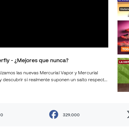
rfly - ¿Mejores que nunca?
y descubrir si realmente suponen un salto respecto
vedades de esta nueva generación. 🤔 ¿Merecen la
30
329.000
ial #NikeFootball