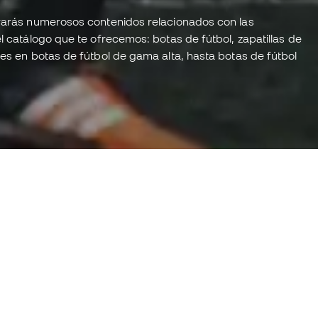
Las MEJORES BOTAS de fútbol
de 2025 👑 | La más usada, la
trarás numerosos contenidos relacionados con las
más vendida y el TOP 3
 catálogo que te ofrecemos: botas de fútbol, zapatillas de
definitivo
es en botas de fútbol de gama alta, hasta botas de fútbol
AYTEST nuevas PREDATOR FT. 26 - NUEVO CAMBIO DE
NERACIÓN!