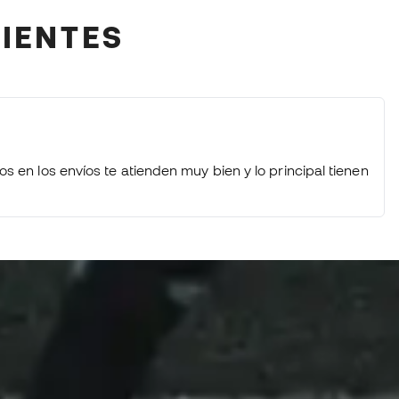
LIENTES
BORJA IGLESIAS nos enseña
su colección de BOTAS DE
FÚTBOL... y le sorprendemos
con un REGALO 🎁
DANI OLMO se enfrenta al
 en los envíos te atienden muy bien y lo principal tienen
RETO DE LAS 3 PORTERÍAS…
¿ROMPERÁ EL RÉCORD? 😱
Nike Tiempo Maestro y
Tiempo Ligera - REVIEW a
fondo de la NUEVA
GENERACIÓN 👀