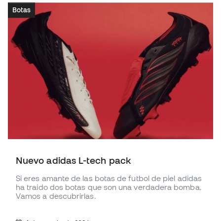
Botas
Nuevo adidas L-tech pack
Si eres amante de las botas de futbol de piel adidas
ha traído dos botas que son una verdadera bomba.
Vamos a descubrirlas.