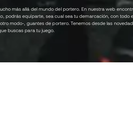
 mucho más allá del mundo del portero. En nuestra web encon
, podrás equiparte, sea cual sea tu demarcación, con todo el
de otro modo-, guantes de portero. Tenemos desde las novedad
PL
que buscas para tu juego.
GE