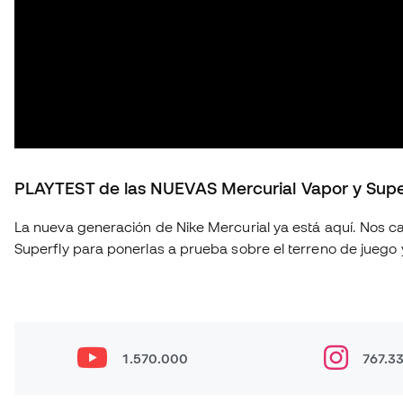
PLAYTEST de las NUEVAS Mercurial Vapor y Supe
La nueva generación de Nike Mercurial ya está aquí. Nos calzamos las nuevas Mercurial Vapor y Mercurial
Superfly para ponerlas a prueba sobre el terreno de juego 
a la generación anterior. En este playtest analizamos: 👟 Ajuste y comodidad. ⚽ Sensaciones con el balón. 🚀
Tracción, aceleración y cambios de ritmo. 🔍 Todas las no
pena? ¿Cuál elegir: Vapor o Superfly? Déjanos en los comentarios tu opinión: ¿Eres más de Mercurial Vapor o
de Mercurial Superfly? 👇 Consíguelas aquí: https://www.futbolemotion.com/es/categoria/botas-de-
futbol/nike/linea-mercurial-velocidad Síguenos para no perderte más playtests, comparativas y reviews de las
1.570.000
767.3
últimas botas de fútbol: Instagram: https://www.instagram.com/futbolemotion TikTok:
https://www.tiktok.com/@futbolemotion X: https://x.com/futbolemotion #Mercur