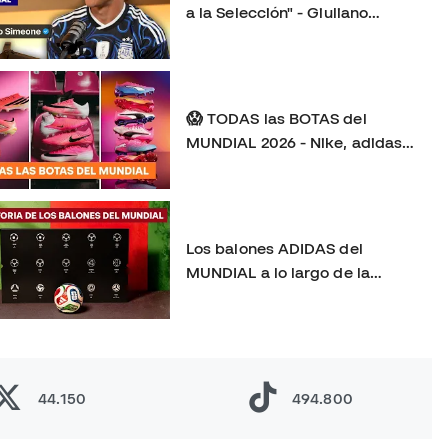
a la Selección" - Giuliano
Simeone antes de su primer
Mundial
😱 TODAS las BOTAS del
MUNDIAL 2026 - Nike, adidas,
Puma y más
Los balones ADIDAS del
MUNDIAL a lo largo de la
HISTORIA - 1970–2026
Adivina El Futbolista
44.150
494.800
Profesional con Jugadores del
Real Madrid Castilla