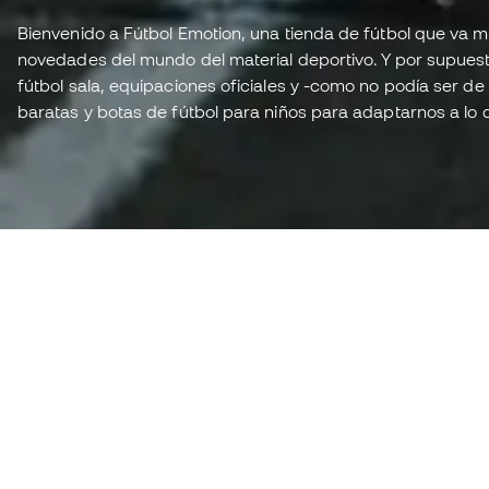
Bienvenido a Fútbol Emotion, una tienda de fútbol que va
novedades del mundo del material deportivo. Y por supuesto
fútbol sala, equipaciones oficiales y -como no podía ser 
baratas y botas de fútbol para niños para adaptarnos a lo 