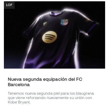
LOF
Nueva segunda equipación del FC
Barcelona
Tenemos nueva segunda piel para los blaugrana
que viene reforzando nuevamente su unión con
Kobe Bryant.