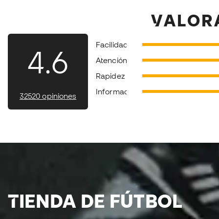
#MercurialVapor #MercurialSuperfly #BotasDeFútbol #Pla
VALOR
#futbol #nikemercurial soloporteros_portada_es _es
Facilidad
4.6
Atención
Rapidez
Información
32520 opiniones
TIENDA DE FÚTBOL