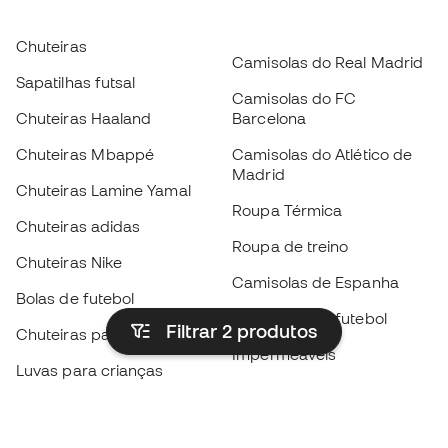
Chuteiras
Camisolas do Real Madrid
Sapatilhas futsal
Camisolas do FC
Chuteiras Haaland
Barcelona
Chuteiras Mbappé
Camisolas do Atlético de
Madrid
Chuteiras Lamine Yamal
Roupa Térmica
Chuteiras adidas
Roupa de treino
Chuteiras Nike
Camisolas de Espanha
Bolas de futebol
Camisolas de futebol
Filtrar 2
produtos
Chuteiras para crianças
Impermeáveis
Luvas para crianças
Caneleiras
Sapatilhas para crianças
Roupa de guarda-redes
Roupa de futebol para