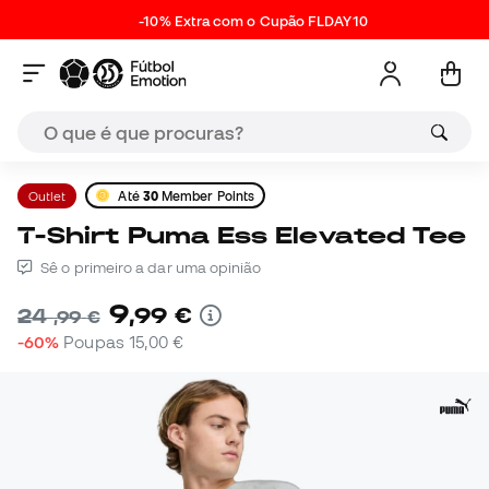
-10% Extra com o Cupão FLDAY10
Outlet
Até
30
Member Points
T-Shirt Puma Ess Elevated Tee
Sê o primeiro a dar uma opinião
9
,
99
€
24
,
99
€
-60%
Poupas
15,00 €