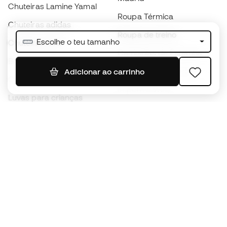
Chuteiras Lamine Yamal
Roupa Térmica
Chuteiras adidas
Roupa de treino
Escolhe o teu tamanho
Chuteiras Nike
Camisolas de Espanha
Bolas de futebol
Camisolas de futebol
Adicionar ao carrinho
Chuteiras para crianças
Impermeáveis
Luvas para crianças
Caneleiras
Sapatilhas para crianças
Roupa de guarda-redes
Roupa de futebol para
crianças
Black Friday
Luvas de guarda-redes
Torna-te
Member
agora