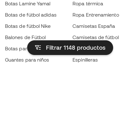
Botas Lamine Yamal
Ropa térmica
Botas de fútbol adidas
Ropa Entrenamiento
Botas de fútbol Nike
Camisetas España
Balones de Fútbol
Camisetas de fútbol
Filtrar 1148
productos
Botas para niños
Chubasqueros
Guantes para niños
Espinilleras
Zapatillas para niños
Ropa de portero
Ropa para niños
Black Friday
Guantes de portero
Conviértete en
Member
ahora