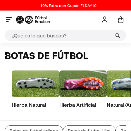
-10% Extra con Cupón FLDAY10
BOTAS DE FÚTBOL
Hierba Natural
Hierba Artificial
Natural/Art
Botas de fútbol adidas
Botas de fútbol Nike
Bota