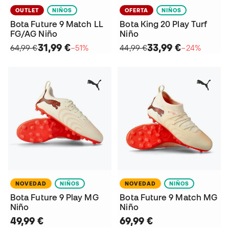
OUTLET
NIÑOS
OFERTA
NIÑOS
Bota Future 9 Match LL
Bota King 20 Play Turf
FG/AG Niño
Niño
31,99 €
33,99 €
64,99 €
−51%
44,99 €
−24%
NOVEDAD
NIÑOS
NOVEDAD
NIÑOS
Bota Future 9 Play MG
Bota Future 9 Match MG
Niño
Niño
49,99 €
69,99 €