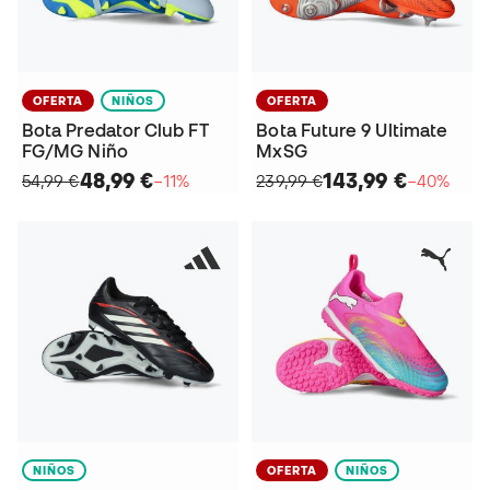
OFERTA
NIÑOS
OFERTA
Bota Predator Club FT
Bota Future 9 Ultimate
FG/MG Niño
MxSG
48,99 €
143,99 €
54,99 €
−11%
239,99 €
−40%
NIÑOS
OFERTA
NIÑOS