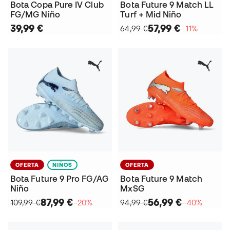
Bota Copa Pure IV Club
Bota Future 9 Match LL
FG/MG Niño
Turf + Mid Niño
39,99 €
57,99 €
64,99 €
−11%
OFERTA
NIÑOS
OFERTA
Bota Future 9 Pro FG/AG
Bota Future 9 Match
Niño
MxSG
87,99 €
56,99 €
109,99 €
−20%
94,99 €
−40%