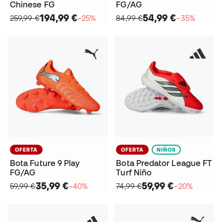
Chinese FG
FG/AG
194,99 €
54,99 €
259,99 €
−25%
84,99 €
−35%
OFERTA
OFERTA
NIÑOS
Bota Future 9 Play
Bota Predator League FT
FG/AG
Turf Niño
35,99 €
59,99 €
59,99 €
−40%
74,99 €
−20%