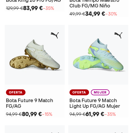
Bota King 20 Pro FG/AG
Bota Tiempo Maestro
Club FG/MG Niño
83,99 €
129,99 €
−35%
34,99 €
49,99 €
−30%
OFERTA
OFERTA
MUJER
Bota Future 9 Match
Bota Future 9 Match
FG/AG
Light Up FG/AG Mujer
80,99 €
61,99 €
94,99 €
−15%
94,99 €
−35%