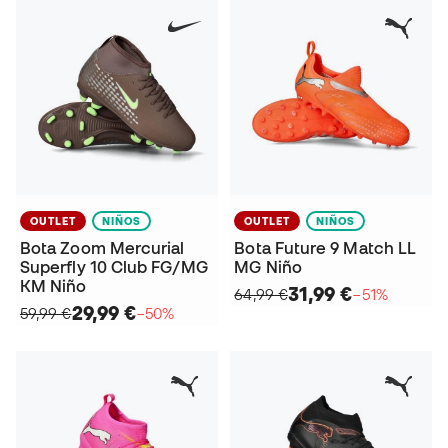
OUTLET
NIÑOS
OUTLET
NIÑOS
Bota Zoom Mercurial
Bota Future 9 Match LL
Superfly 10 Club FG/MG
MG Niño
KM Niño
31,99 €
64,99 €
−51%
29,99 €
59,99 €
−50%