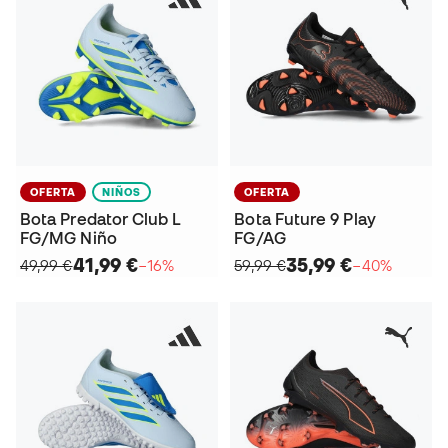
OFERTA
NIÑOS
OFERTA
Bota Predator Club L
Bota Future 9 Play
FG/MG Niño
FG/AG
41,99 €
35,99 €
49,99 €
−16%
59,99 €
−40%