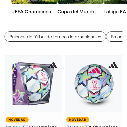
UEFA Champions
Copa del Mundo
LaLiga EA
League
Balones de fútbol de torneos internacionales
Balones
NOVEDAD
NOVEDAD