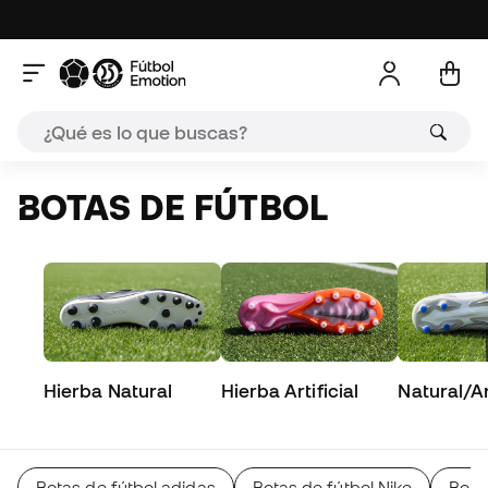
BOTAS DE FÚTBOL
Hierba Natural
Hierba Artificial
Natural/Art
Botas de fútbol adidas
Botas de fútbol Nike
Bota