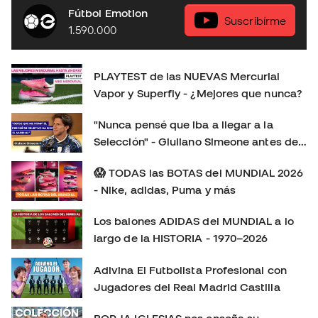
respecto a la generación anterior. En este playtest
Fútbol Emotion
analizamos: 👟 Ajuste y comodidad. ⚽ Sensaciones con
Suscribírme
1.590.000
el balón. 🚀 Tracción, aceleración y cambios de ritmo. 🔍
Todas las novedades de esta nueva generación. 🤔
¿Merecen la pena? ¿Cuál elegir: Vapor o Superfly?
PLAYTEST de las NUEVAS Mercurial
Déjanos en los comentarios tu opinión: ¿Eres más de
Vapor y Superfly - ¿Mejores que nunca?
Mercurial Vapor o de Mercurial Superfly? 👇 Consíguelas
aquí:
"Nunca pensé que iba a llegar a la
https://www.futbolemotion.com/es/categoria/botas-de-
Selección" - Giuliano Simeone antes de
futbol/nike/linea-mercurial-velocidad Síguenos para no
su primer Mundial
perderte más playtests, comparativas y reviews de las
😱 TODAS las BOTAS del MUNDIAL 2026
últimas botas de fútbol: Instagram:
- Nike, adidas, Puma y más
https://www.instagram.com/futbolemotion TikTok:
Los balones ADIDAS del MUNDIAL a lo
https://www.tiktok.com/@futbolemotion X:
largo de la HISTORIA - 1970–2026
https://x.com/futbolemotion #Mercurial #NikeFootball
#MercurialVapor #MercurialSuperfly #BotasDeFútbol
Adivina El Futbolista Profesional con
#Playtest #Review #futbolemotion #botasdefutbol
Jugadores del Real Madrid Castilla
#futbol #nikemercurial soloporteros_portada_es _es
BORJA IGLESIAS nos enseña su