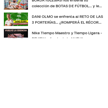
colección de BOTAS DE FÚTBOL... y le
sorprendemos con un REGALO 🎁
DANI OLMO se enfrenta al RETO DE LAS
3 PORTERÍAS… ¿ROMPERÁ EL RÉCORD?
😱
Nike Tiempo Maestro y Tiempo Ligera -
REVIEW a fondo de la NUEVA
GENERACIÓN 👀
Las MEJORES BOTAS de fútbol de 2025
👑 | La más usada, la más vendida y el
TOP 3 definitivo
PLAYTEST nuevas PREDATOR FT. 26 - NUEVO CAMBIO
DE GENERACIÓN!