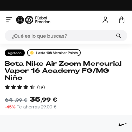
Agotado
Hasta
108
Member Points
Bota Nike Air Zoom Mercurial
Vapor 16 Academy FG/MG
Niño
(
19
)
35
,
99
€
64
,
99
€
-45%
Te ahorras
29,00 €