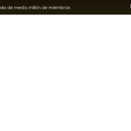
ás de medio millón de miembros
¿Te ayudamos?
Fútbol Emot
Atención al cliente
Comunidad 
Cambios y devoluciones
Trabaja con 
Guia de material de fútbol
Condiciones 
contratación
Equivalencia de tallas de botas
Política de c
Compliance
Politica de p
Canal de denuncias
Aviso legal
Webs internacionales de Fútbol
Emotion