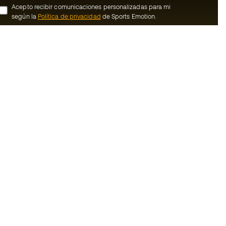
Acepto recibir comunicaciones personalizadas para mi
según la
Política de privacidad
de Sports Emotion.
ion
#BeTheBest
member
En Sports Emotion fomentamos una cultura
de vida deportiva orientada a lograr la
nosotros
felicidad completa del deportista, gracias
al ecosistema creado por la
generales de
especialización de cada una de las
marcas que forman parte del grupo.
ookies
Ver todas las tiendas
rivacidad
Basketball Emotion
Running Emotion