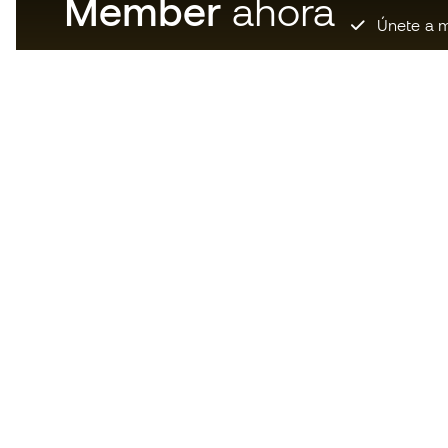
Member
ahora
Únete a m
Descarga ahora la app de los
locos por el material de fútbol y
disfruta de compras más
rápidas y cómodas.