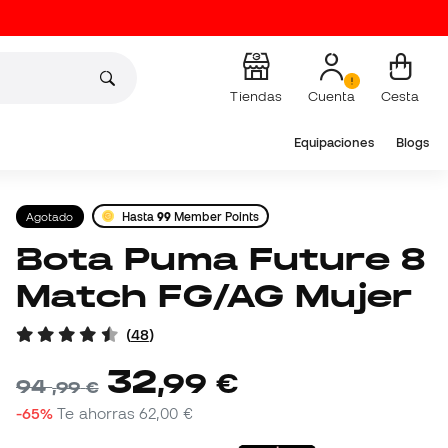
Tiendas
Cuenta
Cesta
Equipaciones
Blogs
Agotado
Hasta
99
Member Points
Bota Puma Future 8
Match FG/AG Mujer
(
48
)
32
,
99
€
94
,
99
€
-65%
Te ahorras
62,00 €