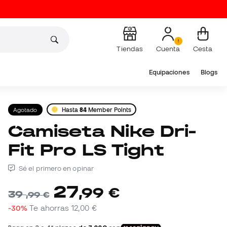
Tiendas
Cuenta
Cesta
Equipaciones
Blogs
Agotado
Hasta
84
Member Points
Camiseta Nike Dri-
Fit Pro LS Tight
Sé el primero en opinar
27
,
99
€
39
,
99
€
-30%
Te ahorras
12,00 €