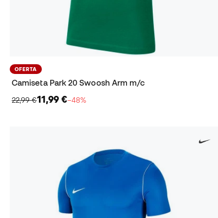
OFERTA
Camiseta Park 20 Swoosh Arm m/c
11,99 €
22,99 €
−48%