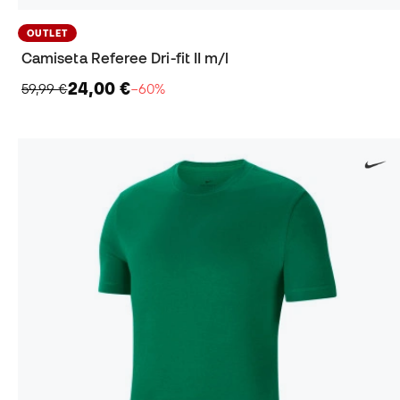
OUTLET
Camiseta Referee Dri-fit II m/l
24,00 €
59,99 €
−60%