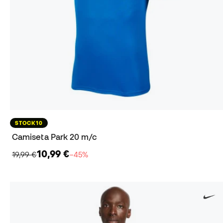
STOCK10
Camiseta Park 20 m/c
10,99 €
19,99 €
−45%