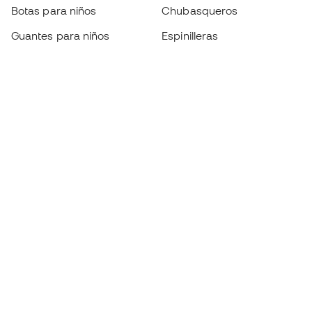
Botas para niños
Chubasqueros
Guantes para niños
Espinilleras
Zapatillas para niños
Ropa de portero
Ropa para niños
Black Friday
Guantes de portero
Conviértete en
Member
ahora
Acumula puntos y ahorra en tus compras
Acceso prioritario a productos exclusivos
Únete a más de medio millón de miembros