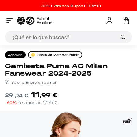
-10% Extra con Cupón FLDAY10
Agotado
Hasta
36
Member Points
Camiseta Puma AC Milan
Fanswear 2024-2025
Sé el primero en opinar
11
,
99
€
29
,
74
€
-60%
Te ahorras
17,75 €