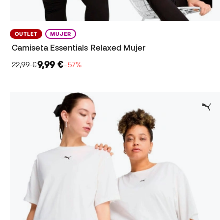
OUTLET
MUJER
Camiseta Essentials Relaxed Mujer
9,99 €
22,99 €
−57%