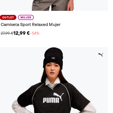
OUTLET
MUJER
Camiseta Sport Relaxed Mujer
12,99 €
27,99 €
−54%