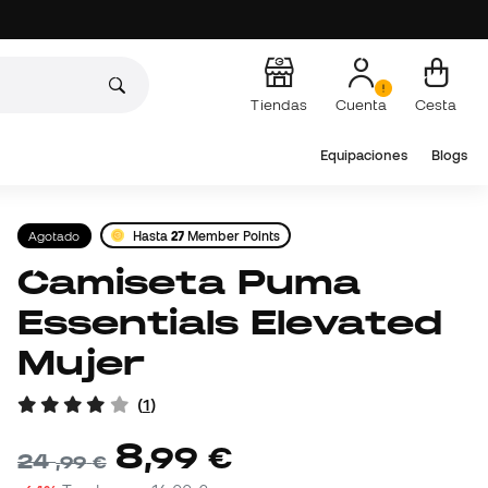
Tiendas
Cuenta
Cesta
Equipaciones
Blogs
Agotado
Hasta
27
Member Points
Camiseta Puma
Essentials Elevated
Mujer
(
1
)
8
,
99
€
24
,
99
€