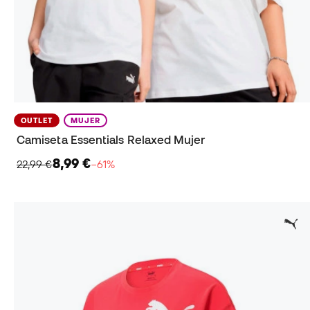
OUTLET
MUJER
Camiseta Essentials Relaxed Mujer
8,99 €
22,99 €
−61%