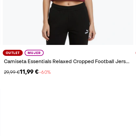
OUTLET
MUJER
Camiseta Essentials Relaxed Cropped Football Jersey Mujer
11,99 €
29,99 €
−60%