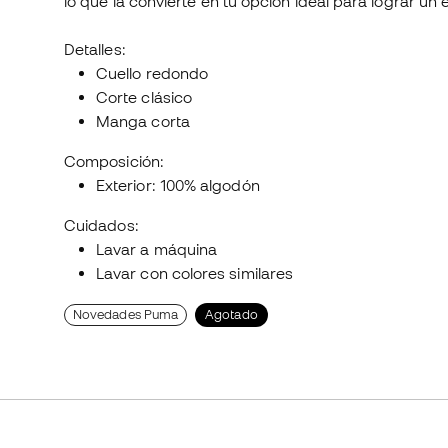
lo que la convierte en tu opción ideal para lograr un 
Detalles:
Cuello redondo
Corte clásico
Manga corta
Composición:
Exterior: 100% algodón
Cuidados:
Lavar a máquina
Lavar con colores similares
Novedades Puma
Agotado