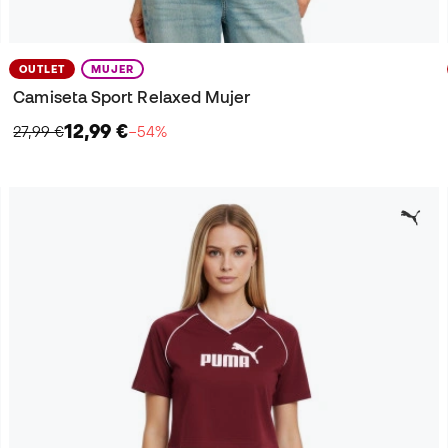
OUTLET
MUJER
Camiseta Sport Relaxed Mujer
12,99 €
27,99 €
−54%