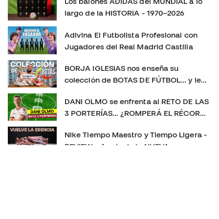
Los balones ADIDAS del MUNDIAL a lo
https://www.tiktok.com/@futbolemotion X:
largo de la HISTORIA - 1970–2026
https://x.com/futbolemotion #Mercurial #NikeFootball
#MercurialVapor #MercurialSuperfly #BotasDeFútbol
Adivina El Futbolista Profesional con
#Playtest #Review #futbolemotion #botasdefutbol
Jugadores del Real Madrid Castilla
#futbol #nikemercurial soloporteros_portada_es _es
BORJA IGLESIAS nos enseña su
colección de BOTAS DE FÚTBOL... y le
sorprendemos con un REGALO 🎁
DANI OLMO se enfrenta al RETO DE LAS
3 PORTERÍAS… ¿ROMPERÁ EL RÉCORD?
😱
Nike Tiempo Maestro y Tiempo Ligera -
REVIEW a fondo de la NUEVA
GENERACIÓN 👀
Las MEJORES BOTAS de fútbol de 2025
👑 | La más usada, la más vendida y el
TOP 3 definitivo
PLAYTEST nuevas PREDATOR FT. 26 - NUEVO CAMBIO
DE GENERACIÓN!