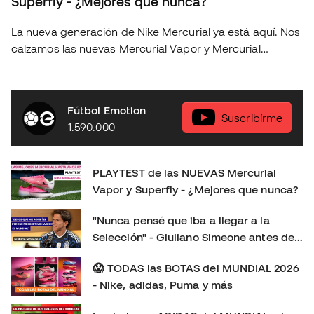
Superfly - ¿Mejores que nunca?
La nueva generación de Nike Mercurial ya está aquí. Nos
calzamos las nuevas Mercurial Vapor y Mercurial
Superfly para ponerlas a prueba sobre el terreno de
juego y descubrir si realmente suponen un salto
respecto a la generación anterior. En este playtest
Fútbol Emotion
analizamos: 👟 Ajuste y comodidad. ⚽ Sensaciones con
Suscribírme
1.590.000
el balón. 🚀 Tracción, aceleración y cambios de ritmo. 🔍
Todas las novedades de esta nueva generación. 🤔
¿Merecen la pena? ¿Cuál elegir: Vapor o Superfly?
PLAYTEST de las NUEVAS Mercurial
Déjanos en los comentarios tu opinión: ¿Eres más de
Vapor y Superfly - ¿Mejores que nunca?
Mercurial Vapor o de Mercurial Superfly? 👇 Consíguelas
aquí:
"Nunca pensé que iba a llegar a la
https://www.futbolemotion.com/es/categoria/botas-de-
Selección" - Giuliano Simeone antes de
futbol/nike/linea-mercurial-velocidad Síguenos para no
su primer Mundial
perderte más playtests, comparativas y reviews de las
😱 TODAS las BOTAS del MUNDIAL 2026
últimas botas de fútbol: Instagram:
- Nike, adidas, Puma y más
https://www.instagram.com/futbolemotion TikTok: