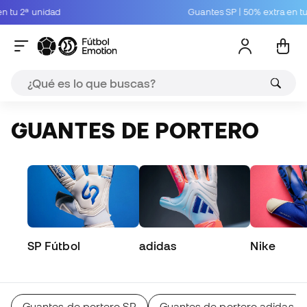
unidad
Guantes SP | 50% extra en tu 2ª unid
GUANTES DE PORTERO
SP Fútbol
adidas
Nike
Guantes de portero SP
Guantes de portero adidas