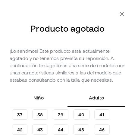
Producto agotado
¡Lo sentimos! Este producto está actualmente
Agotado
Hasta
129
Member Points
agotado y no tenemos prevista su reposición. A
Zapatilla Munich Gresca 2.0
continuación te sugerimos una serie de modelos con
unas características similares a las del modelo que
(
2
)
estabas consultando con la talla que necesitas.
42
,
99
€
94
,
99
€
-55%
Te ahorras
52,00 €
Niño
Adulto
37
38
39
40
41
42
43
44
45
46