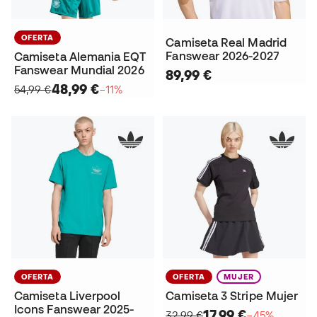
OFERTA
Camiseta Real Madrid
Fanswear 2026-2027
Camiseta Alemania EQT
Fanswear Mundial 2026
89,99 €
48,99 €
54,99 €
−11%
OFERTA
OFERTA
MUJER
Camiseta Liverpool
Camiseta 3 Stripe Mujer
Icons Fanswear 2025-
17,99 €
32,99 €
−45%