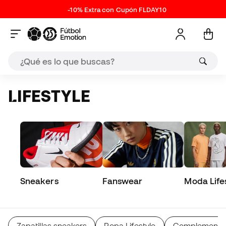
-10% Extra con Cupón FLDAY10
LIFESTYLE
Sneakers
Fanswear
Moda Life
Zapatillas sneakers
Ropa Lifestyle
Complementos