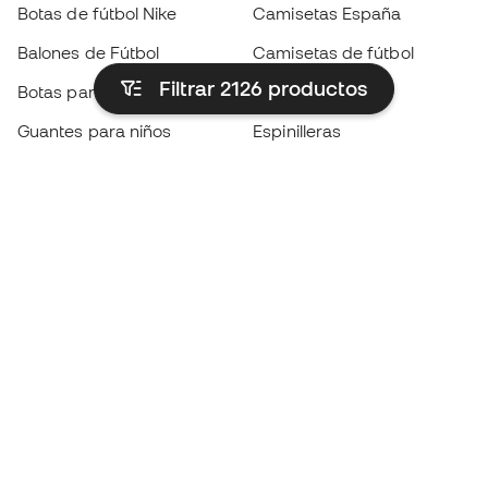
Botas de fútbol Nike
Camisetas España
Balones de Fútbol
Camisetas de fútbol
Filtrar 2126
productos
Botas para niños
Chubasqueros
Guantes para niños
Espinilleras
Zapatillas para niños
Ropa de portero
Ropa para niños
Black Friday
Guantes de portero
Conviértete en
Member
ahora
Acumula puntos y ahorra en tus compras
Acceso prioritario a productos exclusivos