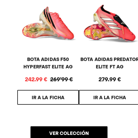
BOTA ADIDAS F50
BOTA ADIDAS PREDATO
HYPERFAST ELITE AG
ELITE FT AG
242
.
99
€
269
'
99
€
279
.
99
€
IR A LA FICHA
IR A LA FICHA
VER COLECCIÓN