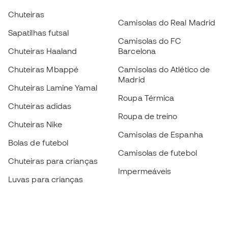
Chuteiras
Camisolas do Real Madrid
Sapatilhas futsal
Camisolas do FC
Chuteiras Haaland
Barcelona
Chuteiras Mbappé
Camisolas do Atlético de
Madrid
Chuteiras Lamine Yamal
Roupa Térmica
Chuteiras adidas
Roupa de treino
Chuteiras Nike
Camisolas de Espanha
Bolas de futebol
Camisolas de futebol
Chuteiras para crianças
Impermeáveis
Luvas para crianças
Caneleiras
Sapatilhas para crianças
Roupa de guarda-redes
Roupa de futebol para
crianças
Black Friday