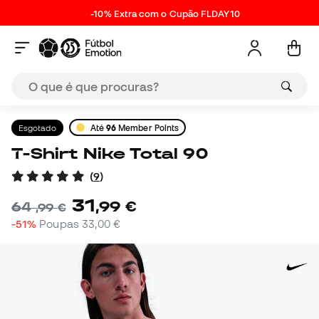
-10% Extra com o Cupão FLDAY10
Esgotado
Até
96
Member Points
T-Shirt Nike Total 90
(
9
)
31
,
99
€
64
,
99
€
-51%
Poupas
33,00 €