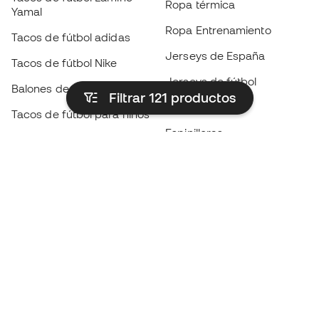
Ropa térmica
Yamal
Ropa Entrenamiento
Tacos de fútbol adidas
Jerseys de España
Tacos de fútbol Nike
Jerseys de fútbol
Balones de Fútbol
Filtrar 121
productos
Impermeables
Tacos de fútbol para niños
Espinilleras
Guantes para niños
Ropa de portero
Tenis para niños
Black Friday
Ropa para niños
Conviértete en
Member
ahora
Acumula puntos y ahorra en tus compras