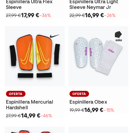
Espinillera Ultra Flex
Espinillera Ultra Light
Sleeve
Sleeve Neymar Jr
17,99 €
16,99 €
27,99 €
−36%
22,99 €
−26%
OFERTA
OFERTA
Espinillera Mercurial
Espinillera Obex
Hardshell
16,99 €
19,99 €
−15%
14,99 €
27,99 €
−46%