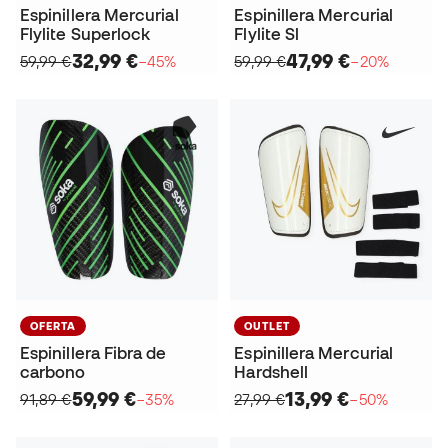
Espinillera Mercurial
Espinillera Mercurial
Flylite Superlock
Flylite Sl
32,99 €
47,99 €
59,99 €
−45%
59,99 €
−20%
OFERTA
OUTLET
Espinillera Fibra de
Espinillera Mercurial
carbono
Hardshell
59,99 €
13,99 €
91,89 €
−35%
27,99 €
−50%