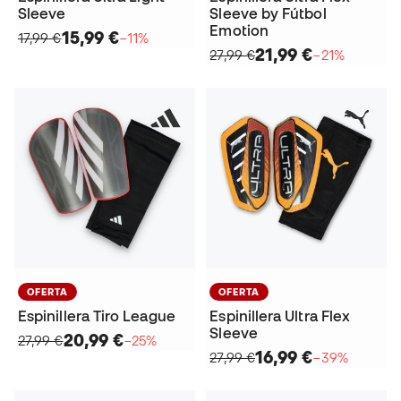
Sleeve
Sleeve by Fútbol
Emotion
15,99 €
17,99 €
−11%
21,99 €
27,99 €
−21%
OFERTA
OFERTA
Espinillera Tiro League
Espinillera Ultra Flex
Sleeve
20,99 €
27,99 €
−25%
16,99 €
27,99 €
−39%