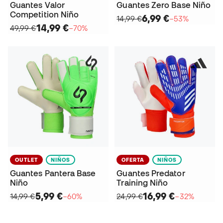
Guantes Valor
Guantes Zero Base Niño
Competition Niño
6,99 €
14,99 €
−53%
14,99 €
49,99 €
−70%
OUTLET
NIÑOS
OFERTA
NIÑOS
Guantes Pantera Base
Guantes Predator
Niño
Training Niño
5,99 €
16,99 €
14,99 €
−60%
24,99 €
−32%