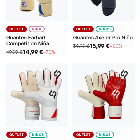
OUTLET
NIÑA
OUTLET
NIÑOS
Guantes Earhart
Guantes Axeler Pro Niño
Competition Niña
15,99 €
39,99 €
−60%
14,99 €
49,99 €
−70%
OUTLET
NIÑOS
OUTLET
NIÑOS