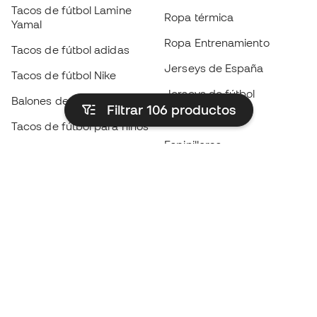
Tacos de fútbol Lamine
Ropa térmica
Yamal
Ropa Entrenamiento
Tacos de fútbol adidas
Jerseys de España
Tacos de fútbol Nike
Jerseys de fútbol
Balones de Fútbol
Filtrar 106
productos
Impermeables
Tacos de fútbol para niños
Espinilleras
Guantes para niños
Ropa de portero
Tenis para niños
Black Friday
Ropa para niños
Conviértete en
Member
ahora