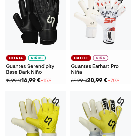
OFERTA
NIÑOS
OUTLET
NIÑA
Guantes Serendipity
Guantes Earhart Pro
Base Dark Niño
Niña
16,99 €
20,99 €
19,99 €
−15%
69,99 €
−70%